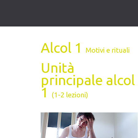
Alcol 1
Motivi e rituali
Unità
principale alcol
1
(1-2 lezioni)