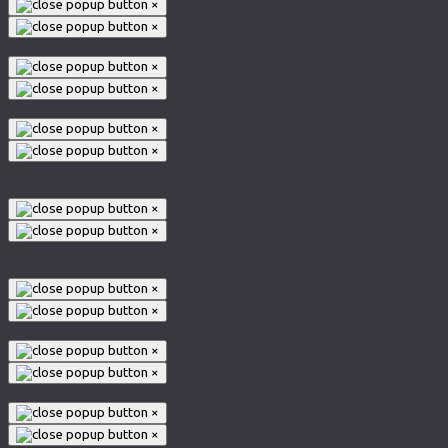
×
×
×
×
×
×
005
×
×
003
×
×
×
×
×
×