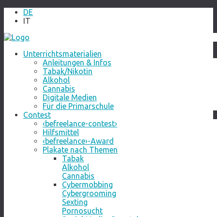
DE
IT
Unterrichtsmaterialien
Anleitungen & Infos
Tabak/Nikotin
Alkohol
Cannabis
Digitale Medien
Für die Primarschule
Contest
‹befreelance-contest›
Hilfsmittel
‹befreelance›-Award
Plakate nach Themen
Tabak
Alkohol
Cannabis
Cybermobbing
Cybergrooming
Sexting
Pornosucht