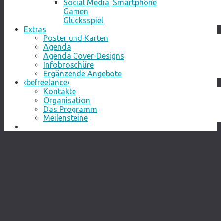
Social Media, Smartphone
Gamen
Glücksspiel
Extras
Poster und Karten
Agenda
Agenda Cover-Designs
Infobroschüre
Ergänzende Angebote
‹befreelance›
Kontakte
Organisation
Das Programm
Meilensteine