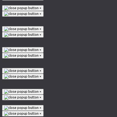
×
×
001
×
×
002
×
×
004
×
×
006
×
×
×
×